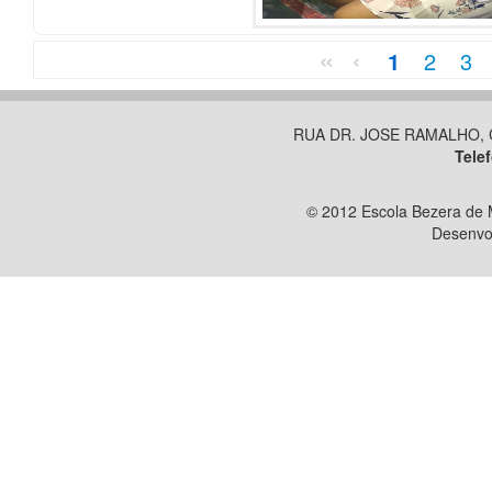
«
‹
1
2
3
RUA DR. JOSE RAMALHO, C
Tele
© 2012 Escola Bezera de M
Desenvo