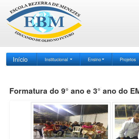
Início
Institucional
Ensino
Projetos
Formatura do 9° ano e 3° ano do EM